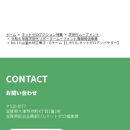
ホーム
ネットゼロアクション特集
次世代ムーブメント
令和６年度次世代リポータームーブメント情報発信事業
No.13 山室木材工業②：Dチーム【しがCO₂ネットゼロアンバサダー】
CONTACT
お問い合わせ
〒520-8577
滋賀県大津市京町4丁目1番1号
滋賀県総合企画部CO
ネットゼロ推進課
2